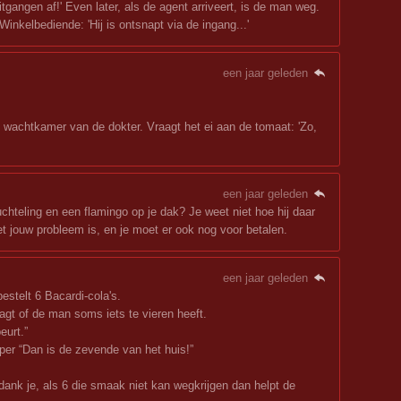
itgangen af!' Even later, als de agent arriveert, is de man weg.
inkelbediende: 'Hij is ontsnapt via de ingang...'
een jaar geleden
e wachtkamer van de dokter. Vraagt het ei aan de tomaat: 'Zo,
een jaar geleden
uchteling en een flamingo op je dak? Je weet niet hoe hij daar
t jouw probleem is, en je moet er ook nog voor betalen.
een jaar geleden
stelt 6 Bacardi-cola's.
agt of de man soms iets te vieren heeft.
eurt.”
eper “Dan is de zevende van het huis!”
ank je, als 6 die smaak niet kan wegkrijgen dan helpt de