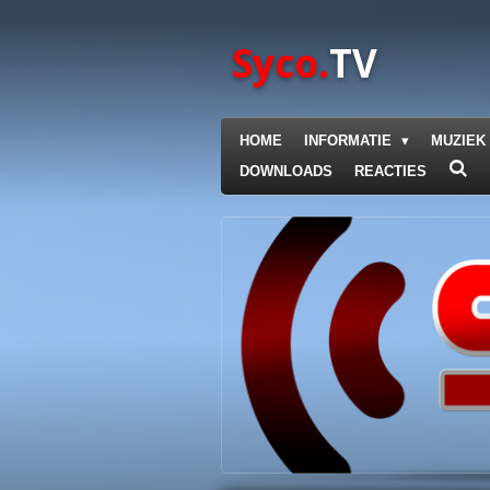
Ga
direct
Syco.
TV
naar
de
hoofdinhoud
HOME
INFORMATIE
MUZIEK
DOWNLOADS
REACTIES