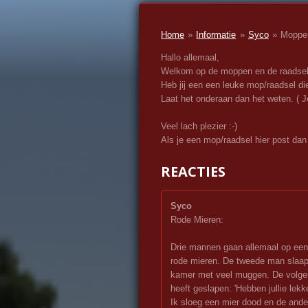
Home
»
Informatie
»
Syco
»
Moppe
Hallo allemaal,
Welkom op de moppen en de raadsel
Heb jij een een leuke mop/raadsel d
Laat het onderaan dan het weten. ( Je
Veel lach plezier :-)
Als je een mop/raadsel hier post dan
REACTIES
Syco
Rode Mieren:
Drie mannen gaan allemaal op een 
rode mieren. De tweede man slaap
kamer met veel muggen. De volgen
heeft geslapen: 'Hebben jullie lekk
Ik sloeg een mier dood en de ander