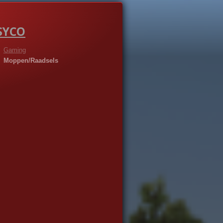
SYCO
Gaming
Moppen/Raadsels