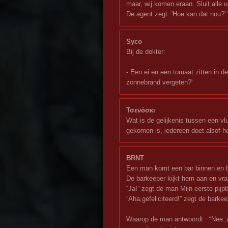
maar, wij komen eraan. Sluit alle u
De agent zegt: 'Hoe kan dat nou?' W
Syco
Bij de dokter:
- Een ei en een tomaat zitten in d
zonnebrand vergeten?'
Τσενόσκι
Wat is de gelijkenis tussen een vl
gekomen is, iedereen doet alsof he
BRNT
Een man komt een bar binnen en be
De barkeeper kijkt hem aan en vra
“Ja!” zegt de man Mijn eerste pijpb
”Aha,gefeliciteerd!” zegt de barke
Waarop de man antwoordt : “Nee ,d