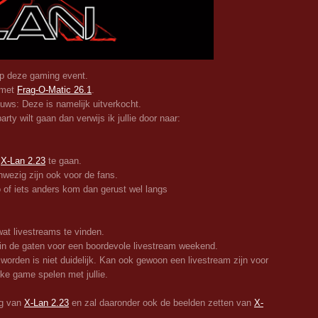
op deze gaming event.
 met
Frag-O-Matic 26.1
.
uws: Deze is namelijk uitverkocht.
rty wilt gaan dan verwijs ik jullie door naar:
r
X-Lan 2.23
te gaan.
wezig zijn ook voor de fans.
o of iets anders kom dan gerust wel langs
at livestreams te vinden.
in de gaten voor een boordevole livestream weekend.
orden is niet duidelijk. Kan ook gewoon een livestream zijn voor
uke game spelen met jullie.
rug van
X-Lan 2.23
en zal daaronder ook de beelden zetten van
X-