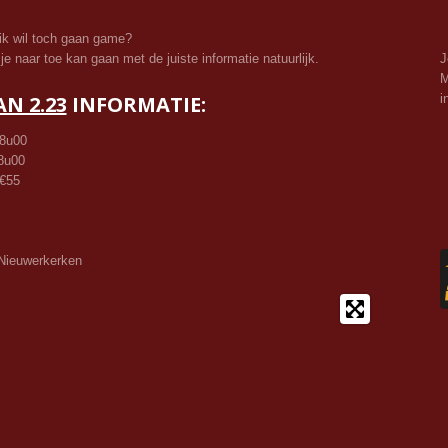
 ik wil toch gaan game?
je naar toe kan gaan met de juiste informatie natuurlijk.
J
M
AN 2.23
INFORMATIE:
i
18u00
8u00
 €55
 Nieuwerkerken