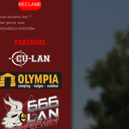
RECLAME
ouw reclame hier ?
ail gerust naar:
nfo[add]sycotv[dot]be
PARTNERS