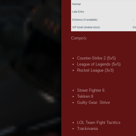
Compo's:
Counter-Strike 2 (5v5)
League of Legends (5v5)
Rocket League (3v3)
Street Fighter 6
Tekken 8
Guilty Gear: Strive
LOL Team Fight Tacttics
Trackmania