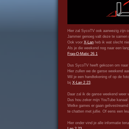
Hier zal SycoTV ook aanwezig zijn 
Jammer genoeg valt deze te samen
Ook voor
X-Lan
heb ik wat slecht nie
Als je die weekend nog naar een lanpa
Frag-O-Matic 26.1
Dus SycoTV heeft gekozen om naa
Hier zullen we de ganse weekend aan
Wil je een handtekening of op de fot
bij
X-Lan 2.23
.
Daar zal ik de ganse weekend weer w
Dus hou zeker mijn YouTube kanaal 
Welke games er gaan gelivestreamd w
te chatten met jullie. Of eens een le
Hier onder vind je alle informatie te
Lan 2.23
.