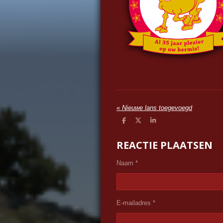
«
Nieuwe lans toegevoegd
D
D
S
e
e
h
l
e
a
REACTIE PLAATSEN
e
l
r
n
e
Naam *
E-mailadres *