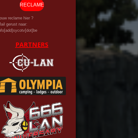
RECLAME
ouw reclame hier ?
ail gerust naar:
nfo[add]sycotv[dot]be
PARTNERS