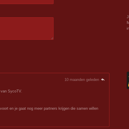
J
M
i
10 maanden geleden
g van SycoTV.
voort en je gaat nog meer partners krijgen die samen willen