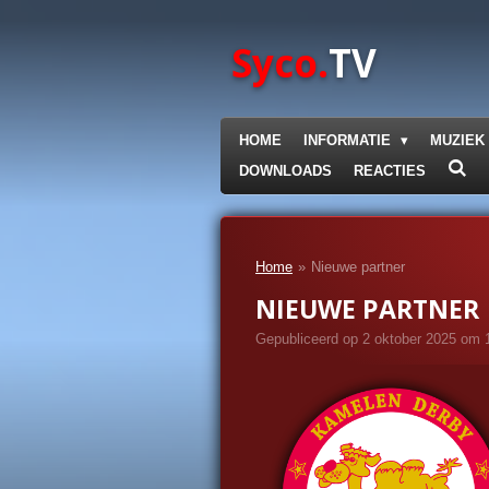
Ga
direct
Syco.
TV
naar
de
hoofdinhoud
HOME
INFORMATIE
MUZIEK
DOWNLOADS
REACTIES
Home
»
Nieuwe partner
NIEUWE PARTNER
Gepubliceerd op 2 oktober 2025 om 