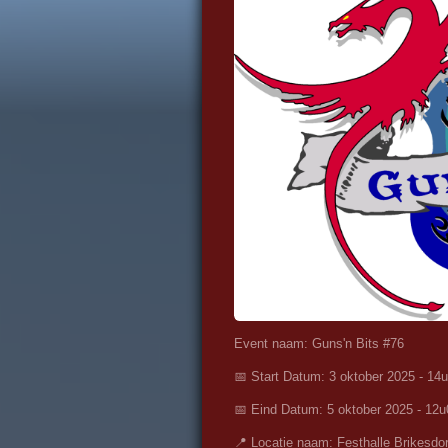
Event naam: Guns'n Bits #76
📅 Start Datum: 3 oktober 2025 - 14
📅 Eind Datum: 5 oktober 2025 - 12u
📍 Locatie naam: Festhalle Brikesdor