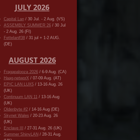
JULY 2026
Capital Lan
/ 30 Jul. - 2 Aug. (VS)
ASSEMBLY SUMMER 26
/ 30 Jul
- 2 Aug. 26 (FI)
Fettelan#38
/ 31 jul + 1-2 AUG.
(DE)
AUGUST 2026
Fragapalooza 2026
/ 6-9 Aug. (CA)
Haag-networX
/ 07-09 Aug. (AT)
EPIC LAN LUX5
/ 13-16 Aug. 26
(UK)
Continuum LAN 11
/ 13-16 Aug
(UK)
Oldenbyte #2
/ 14-16 Aug (DE)
Skynet Wales
/ 20-23 Aug. 26
(UK)
Enclave III
/ 27-31 Aug. 26 (UK)
Summer ShinyLAN
/ 28-31 Aug.