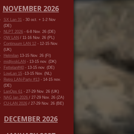
NOVEMBER 2026
SX Lan 31
- 30 oct. + 1-2 Nov
(DE)
NLPT 2026
- 6-8 Nov. 26 (DE)
QW LAN
/ 11-16 Nov. 26 (PL)
Continuum LAN 12
- 12-15 Nov.
(UK)
Helmilan
13-15 Nov. 26 (FI)
midtjyskLAN
- 13-15 nov. (DK)
Fettelan#40
- 13-15 nov. (DE)
LowLan 15
-13-15 Nov. (NL)
Retro LAN-Party #13
- 14-15 nov.
(DE)
LanOps 61
- 27-29 Nov. 26 (UK)
NAG lan 2026
/ 27-29 Nov. 26 (ZA)
CU-LAN 2026
/ 27-29 Nov. 26 (BE)
DECEMBER 2026