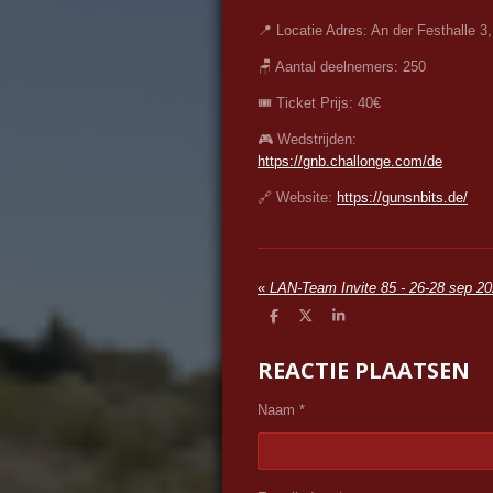
📍 Locatie Adres: An der Festhalle 3
🪑 Aantal deelnemers: 250
🎟️ Ticket Prijs: 40€
🎮 Wedstrijden:
https://gnb.challonge.com/de
🔗 Website:
https://gunsnbits.de/
«
LAN-Team Invite 85 - 26-28 sep 2
D
D
S
e
e
h
l
e
a
REACTIE PLAATSEN
e
l
r
n
e
Naam *