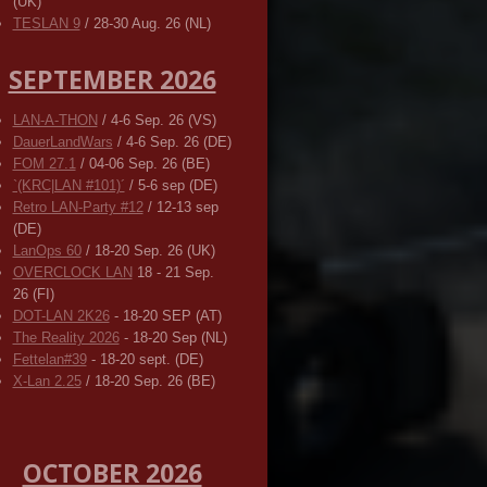
(UK)
TESLAN 9
/ 28-30 Aug. 26 (NL)
SEPTEMBER 2026
LAN-A-THON
/ 4-6 Sep. 26 (VS)
DauerLandWars
/ 4-6 Sep. 26 (DE)
FOM 27.1
/ 04-06 Sep. 26 (BE)
`(KRC|LAN #101)´
/ 5-6 sep (DE)
Retro LAN-Party #12
/ 12-13 sep
(DE)
LanOps 60
/ 18-20 Sep. 26 (UK)
OVERCLOCK LAN
18 - 21 Sep.
26 (FI)
DOT-LAN 2K26
- 18-20 SEP (AT)
The Reality 2026
- 18-20 Sep (NL)
Fettelan#39
- 18-20 sept. (DE)
X-Lan 2.25
/ 18-20 Sep. 26 (BE)
OCTOBER 2026