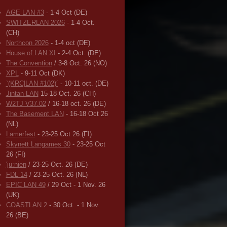
AGE LAN #3
- 1-4 Oct (DE)
SWITZERLAN 2026
- 1-4 Oct.
(CH)
Northcon 2026
- 1-4 oct (DE)
House of LAN XI
- 2-4 Oct. (DE)
The Convention
/ 3-8 Oct. 26 (NO)
XPL
- 9-11 Oct (DK)
`(KRC|LAN #102)´
- 10-11 oct. (DE)
Jintan-LAN
15-18 Oct. 26 (CH)
W2TJ V37.02
/ 16-18 oct. 26 (DE)
The Basement LAN
- 16-18 Oct 26
(NL)
Lamerfest
- 23-25 Oct 26 (FI)
Skynett Langames 30
- 23-25 Oct
26 (FI)
'ju:nien
/ 23-25 Oct. 26 (DE)
FDL 14
/ 23-25 Oct. 26 (NL)
EPIC LAN 49
/ 29 Oct - 1 Nov. 26
(UK)
COASTLAN 2
- 30 Oct. - 1 Nov.
26 (BE)