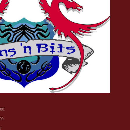
u00
00
f