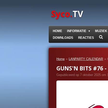
Ga
direct
Syco.
TV
naar
de
hoofdinhoud
HOME
INFORMATIE
MUZIEK
DOWNLOADS
REACTIES
Home
»
LANPARTY CALENDAR
»
GUNS'N BITS #76 - 
Gepubliceerd op 7 oktober 2025 om 