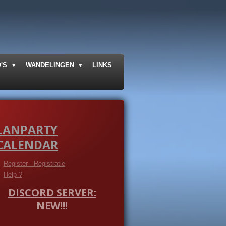
O'S
WANDELINGEN
LINKS
LANPARTY
CALENDAR
Register - Registratie
Help ?
DISCORD SERVER:
NEW!!!