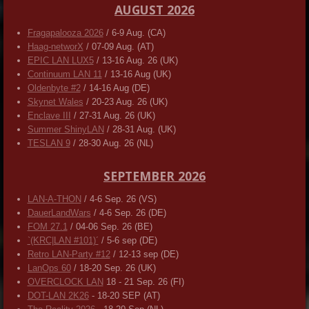
AUGUST 2026
Fragapalooza 2026
/ 6-9 Aug. (CA)
Haag-networX
/ 07-09 Aug. (AT)
EPIC LAN LUX5
/ 13-16 Aug. 26 (UK)
Continuum LAN 11
/ 13-16 Aug (UK)
Oldenbyte #2
/ 14-16 Aug (DE)
Skynet Wales
/ 20-23 Aug. 26 (UK)
Enclave III
/ 27-31 Aug. 26 (UK)
Summer ShinyLAN
/ 28-31 Aug. (UK)
TESLAN 9
/ 28-30 Aug. 26 (NL)
SEPTEMBER 2026
LAN-A-THON
/ 4-6 Sep. 26 (VS)
DauerLandWars
/ 4-6 Sep. 26 (DE)
FOM 27.1
/ 04-06 Sep. 26 (BE)
`(KRC|LAN #101)´
/ 5-6 sep (DE)
Retro LAN-Party #12
/ 12-13 sep (DE)
LanOps 60
/ 18-20 Sep. 26 (UK)
OVERCLOCK LAN
18 - 21 Sep. 26 (FI)
DOT-LAN 2K26
- 18-20 SEP (AT)