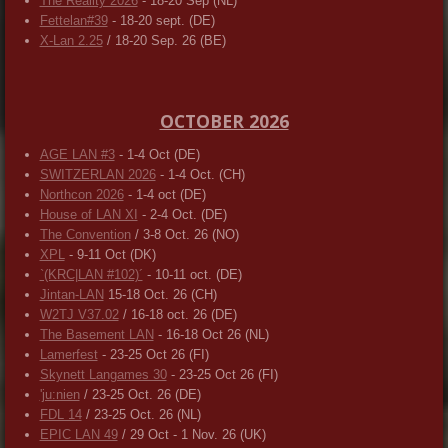
The Reality 2026
- 18-20 Sep (NL)
Fettelan#39
- 18-20 sept. (DE)
X-Lan 2.25
/ 18-20 Sep. 26 (BE)
OCTOBER 2026
AGE LAN #3
- 1-4 Oct (DE)
SWITZERLAN 2026
- 1-4 Oct. (CH)
Northcon 2026
- 1-4 oct (DE)
House of LAN XI
- 2-4 Oct. (DE)
The Convention
/ 3-8 Oct. 26 (NO)
XPL
- 9-11 Oct (DK)
`(KRC|LAN #102)´
- 10-11 oct. (DE)
Jintan-LAN
15-18 Oct. 26 (CH)
W2TJ V37.02
/ 16-18 oct. 26 (DE)
The Basement LAN
- 16-18 Oct 26 (NL)
Lamerfest
- 23-25 Oct 26 (FI)
Skynett Langames 30
- 23-25 Oct 26 (FI)
'ju:nien
/ 23-25 Oct. 26 (DE)
FDL 14
/ 23-25 Oct. 26 (NL)
EPIC LAN 49
/ 29 Oct - 1 Nov. 26 (UK)