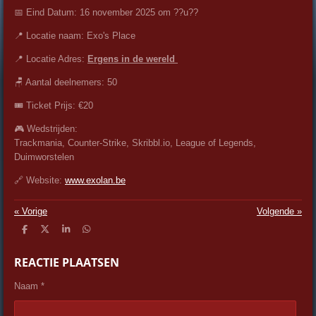
📅 Eind Datum: 16 november 2025 om ??u??
📍 Locatie naam:
Exo's Place
📍 Locatie Adres:
Ergens in de wereld
🪑 Aantal deelnemers: 50
🎟️ Ticket Prijs: €20
🎮 Wedstrijden:
Trackmania, Counter-Strike, Skribbl.io, League of Legends,
Duimworstelen
🔗 Website:
www.exolan.be
«
Vorige
Volgende
»
D
D
S
D
e
e
h
e
l
e
a
l
REACTIE PLAATSEN
e
l
r
e
n
e
n
Naam *