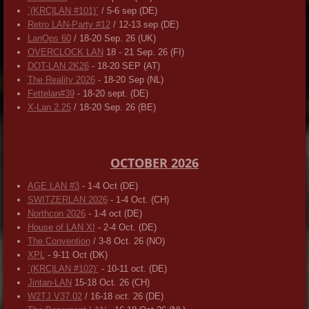
`(KRC|LAN #101)´
/ 5-6 sep (DE)
Retro LAN-Party #12
/ 12-13 sep (DE)
LanOps 60
/ 18-20 Sep. 26 (UK)
OVERCLOCK LAN
18 - 21 Sep. 26 (FI)
DOT-LAN 2K26
- 18-20 SEP (AT)
The Reality 2026
- 18-20 Sep (NL)
Fettelan#39
- 18-20 sept. (DE)
X-Lan 2.25
/ 18-20 Sep. 26 (BE)
OCTOBER 2026
AGE LAN #3
- 1-4 Oct (DE)
SWITZERLAN 2026
- 1-4 Oct. (CH)
Northcon 2026
- 1-4 oct (DE)
House of LAN XI
- 2-4 Oct. (DE)
The Convention
/ 3-8 Oct. 26 (NO)
XPL
- 9-11 Oct (DK)
`(KRC|LAN #102)´
- 10-11 oct. (DE)
Jintan-LAN
15-18 Oct. 26 (CH)
W2TJ V37.02
/ 16-18 oct. 26 (DE)