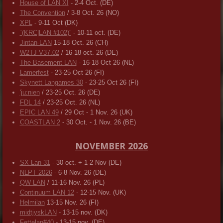
House of LAN XI
- 2-4 Oct. (DE)
The Convention
/ 3-8 Oct. 26 (NO)
XPL
- 9-11 Oct (DK)
`(KRC|LAN #102)´
- 10-11 oct. (DE)
Jintan-LAN
15-18 Oct. 26 (CH)
W2TJ V37.02
/ 16-18 oct. 26 (DE)
The Basement LAN
- 16-18 Oct 26 (NL)
Lamerfest
- 23-25 Oct 26 (FI)
Skynett Langames 30
- 23-25 Oct 26 (FI)
'ju:nien
/ 23-25 Oct. 26 (DE)
FDL 14
/ 23-25 Oct. 26 (NL)
EPIC LAN 49
/ 29 Oct - 1 Nov. 26 (UK)
COASTLAN 2
- 30 Oct. - 1 Nov. 26 (BE)
NOVEMBER 2026
SX Lan 31
- 30 oct. + 1-2 Nov (DE)
NLPT 2026
- 6-8 Nov. 26 (DE)
QW LAN
/ 11-16 Nov. 26 (PL)
Continuum LAN 12
- 12-15 Nov. (UK)
Helmilan
13-15 Nov. 26 (FI)
midtjyskLAN
- 13-15 nov. (DK)
Fettelan#40
- 13-15 nov. (DE)