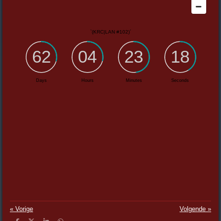
«
Vorige
Volgende
»