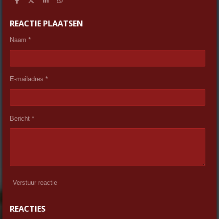
D
D
S
D
e
e
h
e
l
e
a
l
REACTIE PLAATSEN
e
l
r
e
n
e
n
Naam *
E-mailadres *
Bericht *
Verstuur reactie
REACTIES