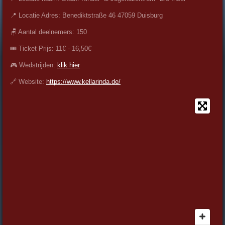
📍 Locatie Adres:
Benediktstraße 46
47059 Duisburg
🪑 Aantal deelnemers: 150
🎟️ Ticket Prijs: 11€ - 16,50€
🎮 Wedstrijden:
klik hier
🔗 Website:
https://www.kellarinda.de/