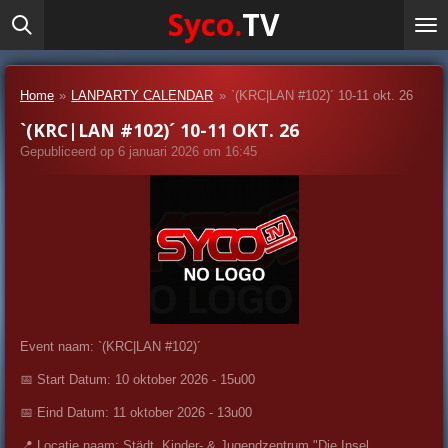
Syco.
TV
Ga
direct
naar
de
Home
»
LANPARTY CALENDAR
»
`(KRC|LAN #102)´ 10-11 okt. 26
hoofdinhoud
`(KRC|LAN #102)´ 10-11 OKT. 26
Gepubliceerd op 6 januari 2026 om 16:45
Event naam: `(KRC|LAN #102)´
📅 Start Datum: 10 oktober 2026 - 15u00
📅 Eind Datum: 11 oktober 2026 - 13u00
📍 Locatie naam:
Städt. Kinder- & Jugendzentrum "Die Insel