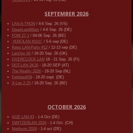
SEPTEMBER 2026
LAN-A-THON
/ 4-6 Sep. 26 (VS)
DauerLandWars
/ 4-6 Sep. 26 (DE)
FOM 27.1
/ 04-06 Sep. 26 (BE)
`(KRC|LAN #101)´
/ 5-6 sep (DE)
Retro LAN-Party #12
/ 12-13 sep (DE)
LanOps 60
/ 18-20 Sep. 26 (UK)
OVERCLOCK LAN
18 - 21 Sep. 26 (FI)
DOT-LAN 2K26
- 18-20 SEP (AT)
The Reality 2026
- 18-20 Sep (NL)
Fettelan#39
- 18-20 sept. (DE)
X-Lan 2.25
/ 18-20 Sep. 26 (BE)
OCTOBER 2026
AGE LAN #3
- 1-4 Oct (DE)
SWITZERLAN 2026
- 1-4 Oct. (CH)
Northcon 2026
- 1-4 oct (DE)