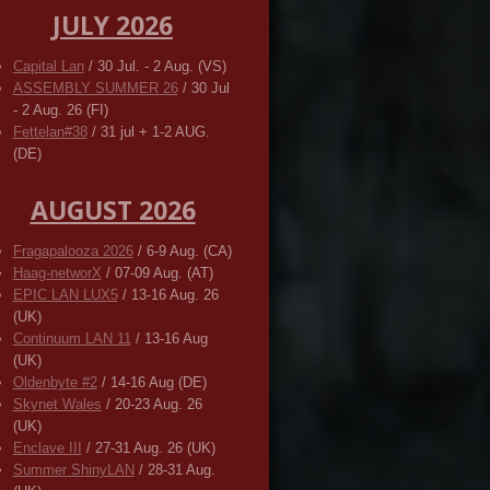
JULY 2026
Capital Lan
/ 30 Jul. - 2 Aug. (VS)
ASSEMBLY SUMMER 26
/ 30 Jul
- 2 Aug. 26 (FI)
Fettelan#38
/ 31 jul + 1-2 AUG.
(DE)
AUGUST 2026
Fragapalooza 2026
/ 6-9 Aug. (CA)
Haag-networX
/ 07-09 Aug. (AT)
EPIC LAN LUX5
/ 13-16 Aug. 26
(UK)
Continuum LAN 11
/ 13-16 Aug
(UK)
Oldenbyte #2
/ 14-16 Aug (DE)
Skynet Wales
/ 20-23 Aug. 26
(UK)
Enclave III
/ 27-31 Aug. 26 (UK)
Summer ShinyLAN
/ 28-31 Aug.