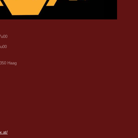
7u00
8u00
 3350 Haag
x.at/