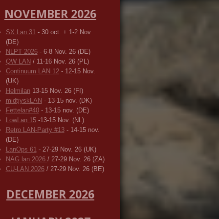
NOVEMBER 2026
SX Lan 31
- 30 oct. + 1-2 Nov
(DE)
NLPT 2026
- 6-8 Nov. 26 (DE)
QW LAN
/ 11-16 Nov. 26 (PL)
Continuum LAN 12
- 12-15 Nov.
(UK)
Helmilan
13-15 Nov. 26 (FI)
midtjyskLAN
- 13-15 nov. (DK)
Fettelan#40
- 13-15 nov. (DE)
LowLan 15
-13-15 Nov. (NL)
Retro LAN-Party #13
- 14-15 nov.
(DE)
LanOps 61
- 27-29 Nov. 26 (UK)
NAG lan 2026
/ 27-29 Nov. 26 (ZA)
CU-LAN 2026
/ 27-29 Nov. 26 (BE)
DECEMBER 2026