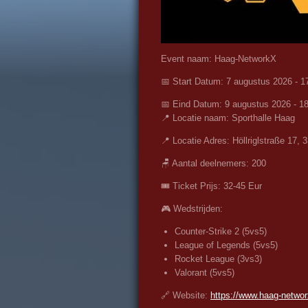
Event naam: Haag-NetworkX
📅 Start Datum: 7 augustus 2026 - 1
📅 Eind Datum: 9 augustus 2026 - 1
📍 Locatie naam:
Sporthalle Haag
📍 Locatie Adres:
Höllriglstraße 17,
🪑 Aantal deelnemers: 200
🎟️ Ticket Prijs: 32-45 Eur
🎮 Wedstrijden:
Counter-Strike 2 (5vs5)
League of Legends (5vs5)
Rocket League (3vs3)
Valorant (5vs5)
🔗 Website:
https://www.haag-networ