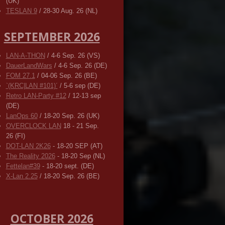
(UK)
TESLAN 9
/ 28-30 Aug. 26 (NL)
SEPTEMBER 2026
LAN-A-THON
/ 4-6 Sep. 26 (VS)
DauerLandWars
/ 4-6 Sep. 26 (DE)
FOM 27.1
/ 04-06 Sep. 26 (BE)
`(KRC|LAN #101)´
/ 5-6 sep (DE)
Retro LAN-Party #12
/ 12-13 sep
(DE)
LanOps 60
/ 18-20 Sep. 26 (UK)
OVERCLOCK LAN
18 - 21 Sep.
26 (FI)
DOT-LAN 2K26
- 18-20 SEP (AT)
The Reality 2026
- 18-20 Sep (NL)
Fettelan#39
- 18-20 sept. (DE)
X-Lan 2.25
/ 18-20 Sep. 26 (BE)
OCTOBER 2026