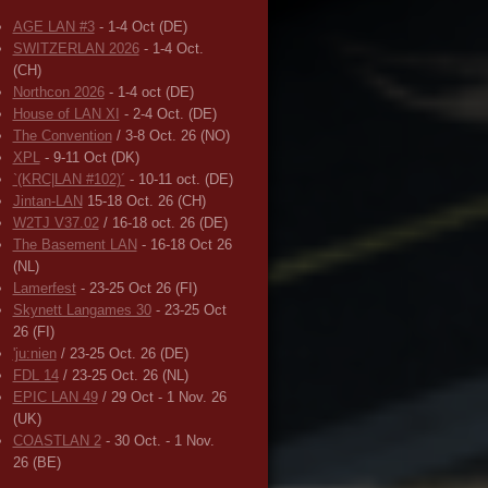
AGE LAN #3
- 1-4 Oct (DE)
SWITZERLAN 2026
- 1-4 Oct.
(CH)
Northcon 2026
- 1-4 oct (DE)
House of LAN XI
- 2-4 Oct. (DE)
The Convention
/ 3-8 Oct. 26 (NO)
XPL
- 9-11 Oct (DK)
`(KRC|LAN #102)´
- 10-11 oct. (DE)
Jintan-LAN
15-18 Oct. 26 (CH)
W2TJ V37.02
/ 16-18 oct. 26 (DE)
The Basement LAN
- 16-18 Oct 26
(NL)
Lamerfest
- 23-25 Oct 26 (FI)
Skynett Langames 30
- 23-25 Oct
26 (FI)
'ju:nien
/ 23-25 Oct. 26 (DE)
FDL 14
/ 23-25 Oct. 26 (NL)
EPIC LAN 49
/ 29 Oct - 1 Nov. 26
(UK)
COASTLAN 2
- 30 Oct. - 1 Nov.
26 (BE)