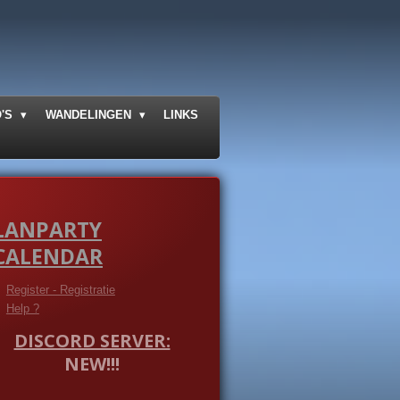
O'S
WANDELINGEN
LINKS
LANPARTY
CALENDAR
Register - Registratie
Help ?
DISCORD SERVER:
NEW!!!