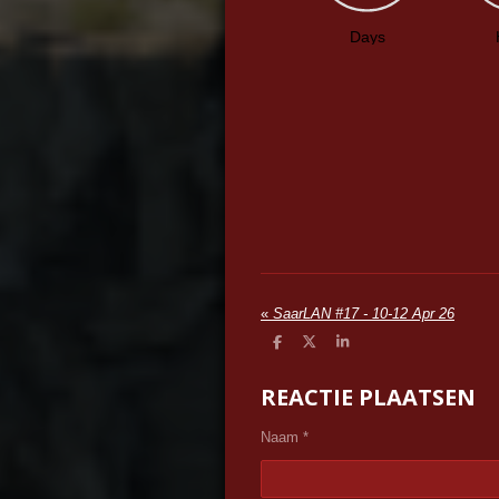
«
SaarLAN #17 - 10-12 Apr 26
D
D
S
e
e
h
l
e
a
REACTIE PLAATSEN
e
l
r
n
e
Naam *