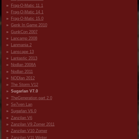
Frag-O-Matic 11.1
Frag-O-Matic 14.1
Frag-O-Matic 15.0
Genk In Game 2010
GunkCon 2007
Lancamp 2008
Lanmania 2
Lanscape 13
Lantastic 2013
Nodlan 2008A
Nodlan 2011
NODlan 2012
The Storm V12
Sugarlan V7.0
TheGeneration part 2.0
Se7ven Lan
Sugarlan V6.0
Zanzilan V6
Zanzilan V9.Zomer 2011
Zanzilan V10 Zomer
Zanzilan V11 Winter