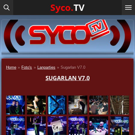
Syco.
TV
Ga
direct
naar
de
hoofdinhoud
Home
»
Foto's
»
Lanparties
»
Sugarlan V7.0
SUGARLAN V7.0