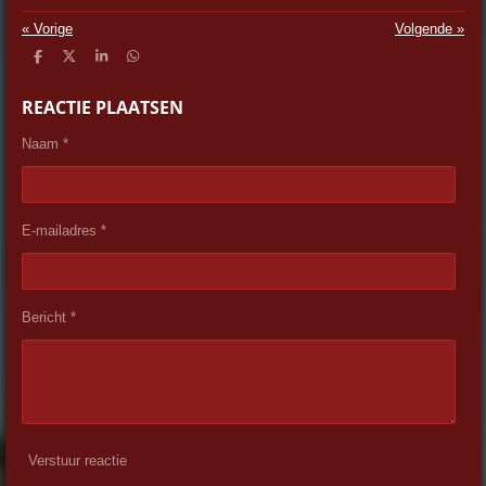
«
Vorige
Volgende
»
D
D
S
D
e
e
h
e
l
e
a
l
REACTIE PLAATSEN
e
l
r
e
n
e
n
Naam *
E-mailadres *
Bericht *
Verstuur reactie