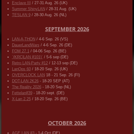
Enclave III
/ 27-31 Aug. 26 (UK)
Summer ShinyLAN
/ 28-31 Aug. (UK)
TESLAN 9
/ 28-30 Aug. 26 (NL)
SEPTEMBER 2026
LAN-A-THON
/ 4-6 Sep. 26 (VS)
DauerLandWars
/ 4-6 Sep. 26 (DE)
FOM 27.1
/ 04-06 Sep. 26 (BE)
`(KRC|LAN #101)´
/ 5-6 sep (DE)
Retro LAN-Party #12
/ 12-13 sep (DE)
LanOps 60
/ 18-20 Sep. 26 (UK)
OVERCLOCK LAN
18 - 21 Sep. 26 (FI)
DOT-LAN 2K26
- 18-20 SEP (AT)
The Reality 2026
- 18-20 Sep (NL)
Fettelan#39
- 18-20 sept. (DE)
X-Lan 2.25
/ 18-20 Sep. 26 (BE)
OCTOBER 2026
AGE LAN #3
- 1-4 Oct (DE)