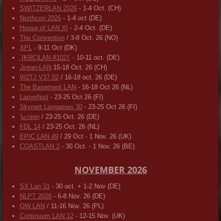
SWITZERLAN 2026
- 1-4 Oct. (CH)
Northcon 2026
- 1-4 oct (DE)
House of LAN XI
- 2-4 Oct. (DE)
The Convention
/ 3-8 Oct. 26 (NO)
XPL
- 9-11 Oct (DK)
`(KRC|LAN #102)´
- 10-11 oct. (DE)
Jintan-LAN
15-18 Oct. 26 (CH)
W2TJ V37.02
/ 16-18 oct. 26 (DE)
The Basement LAN
- 16-18 Oct 26 (NL)
Lamerfest
- 23-25 Oct 26 (FI)
Skynett Langames 30
- 23-25 Oct 26 (FI)
'ju:nien
/ 23-25 Oct. 26 (DE)
FDL 14
/ 23-25 Oct. 26 (NL)
EPIC LAN 49
/ 29 Oct - 1 Nov. 26 (UK)
COASTLAN 2
- 30 Oct. - 1 Nov. 26 (BE)
NOVEMBER 2026
SX Lan 31
- 30 oct. + 1-2 Nov (DE)
NLPT 2026
- 6-8 Nov. 26 (DE)
QW LAN
/ 11-16 Nov. 26 (PL)
Continuum LAN 12
- 12-15 Nov. (UK)