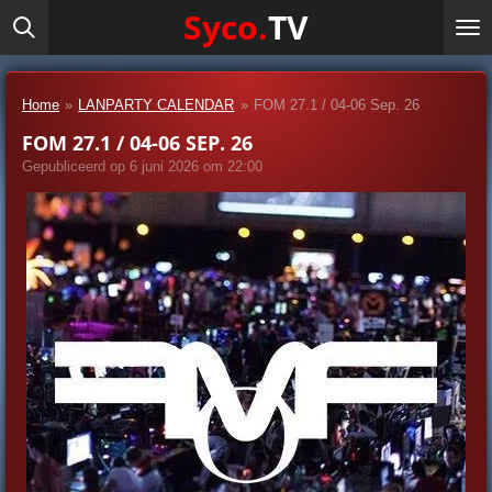
Syco.
TV
Ga
direct
naar
de
Home
»
LANPARTY CALENDAR
»
FOM 27.1 / 04-06 Sep. 26
hoofdinhoud
FOM 27.1 / 04-06 SEP. 26
Gepubliceerd op 6 juni 2026 om 22:00