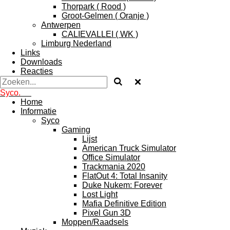
Thorpark ( Rood )
Groot-Gelmen ( Oranje )
Antwerpen
CALIEVALLEI ( WK )
Limburg Nederland
Links
Downloads
Reacties
Syco.
TV
Home
Informatie
Syco
Gaming
Lijst
American Truck Simulator
Office Simulator
Trackmania 2020
FlatOut 4: Total Insanity
Duke Nukem: Forever
Lost Light
Mafia Definitive Edition
Pixel Gun 3D
Moppen/Raadsels