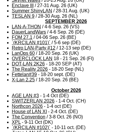
Skynet Wales
/ 20-23 Aug. 26 (UK)
Enclave III
/ 27-31 Aug. 26 (UK)
Summer ShinyLAN
/ 28-31 Aug. (UK)
TESLAN 9
/ 28-30 Aug. 26 (NL)
SEPTEMBER 2026
LAN-A-THON
/ 4-6 Sep. 26 (VS)
DauerLandWars
/ 4-6 Sep. 26 (DE)
FOM 27.1
/ 04-06 Sep. 26 (BE)
`(KRC|LAN #101)´
/ 5-6 sep (DE)
Retro LAN-Party #12
/ 12-13 sep (DE)
LanOps 60
/ 18-20 Sep. 26 (UK)
OVERCLOCK LAN
18 - 21 Sep. 26 (FI)
DOT-LAN 2K26
- 18-20 SEP (AT)
The Reality 2026
- 18-20 Sep (NL)
Fettelan#39
- 18-20 sept. (DE)
X-Lan 2.25
/ 18-20 Sep. 26 (BE)
October 2026
AGE LAN #3
- 1-4 Oct (DE)
SWITZERLAN 2026
- 1-4 Oct. (CH)
Northcon 2026
- 1-4 oct (DE)
House of LAN XI
- 2-4 Oct. (DE)
The Convention
/ 3-8 Oct. 26 (NO)
XPL
- 9-11 Oct (DK)
`(KRC|LAN #102)´
- 10-11 oct. (DE)