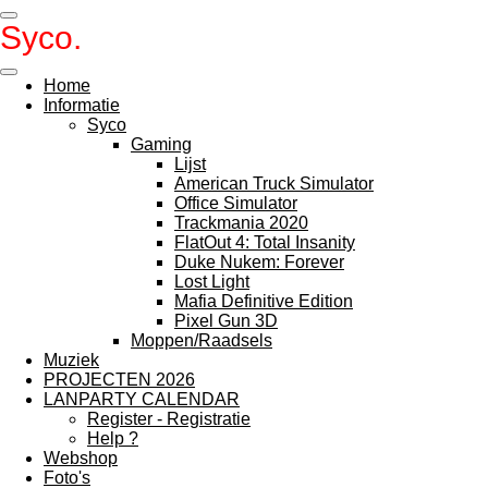
Ga
Syco.
TV
direct
naar
de
Home
hoofdinhoud
Informatie
Syco
Gaming
Lijst
American Truck Simulator
Office Simulator
Trackmania 2020
FlatOut 4: Total Insanity
Duke Nukem: Forever
Lost Light
Mafia Definitive Edition
Pixel Gun 3D
Moppen/Raadsels
Muziek
PROJECTEN 2026
LANPARTY CALENDAR
Register - Registratie
Help ?
Webshop
Foto's