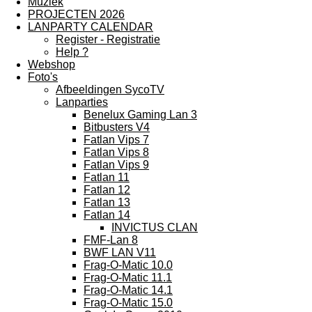
Muziek
PROJECTEN 2026
LANPARTY CALENDAR
Register - Registratie
Help ?
Webshop
Foto's
Afbeeldingen SycoTV
Lanparties
Benelux Gaming Lan 3
Bitbusters V4
Fatlan Vips 7
Fatlan Vips 8
Fatlan Vips 9
Fatlan 11
Fatlan 12
Fatlan 13
Fatlan 14
INVICTUS CLAN
FMF-Lan 8
BWF LAN V11
Frag-O-Matic 10.0
Frag-O-Matic 11.1
Frag-O-Matic 14.1
Frag-O-Matic 15.0