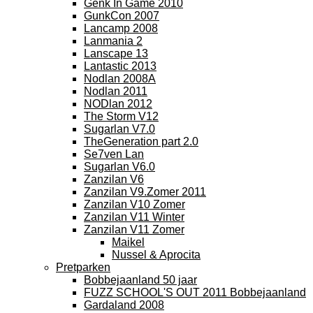
Genk In Game 2010
GunkCon 2007
Lancamp 2008
Lanmania 2
Lanscape 13
Lantastic 2013
Nodlan 2008A
Nodlan 2011
NODlan 2012
The Storm V12
Sugarlan V7.0
TheGeneration part 2.0
Se7ven Lan
Sugarlan V6.0
Zanzilan V6
Zanzilan V9.Zomer 2011
Zanzilan V10 Zomer
Zanzilan V11 Winter
Zanzilan V11 Zomer
Maikel
Nussel & Aprocita
Pretparken
Bobbejaanland 50 jaar
FUZZ SCHOOL'S OUT 2011 Bobbejaanland
Gardaland 2008