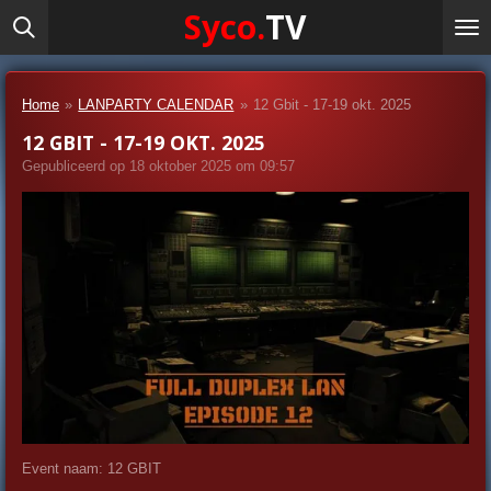
Syco.
TV
Ga
direct
naar
de
Home
»
LANPARTY CALENDAR
»
12 Gbit - 17-19 okt. 2025
hoofdinhoud
12 GBIT - 17-19 OKT. 2025
Gepubliceerd op 18 oktober 2025 om 09:57
Event naam: 12 GBIT