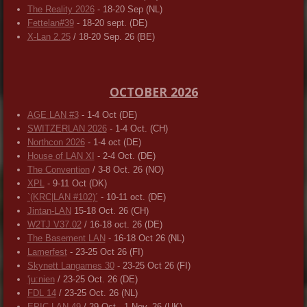
The Reality 2026
- 18-20 Sep (NL)
Fettelan#39
- 18-20 sept. (DE)
X-Lan 2.25
/ 18-20 Sep. 26 (BE)
OCTOBER 2026
AGE LAN #3
- 1-4 Oct (DE)
SWITZERLAN 2026
- 1-4 Oct. (CH)
Northcon 2026
- 1-4 oct (DE)
House of LAN XI
- 2-4 Oct. (DE)
The Convention
/ 3-8 Oct. 26 (NO)
XPL
- 9-11 Oct (DK)
`(KRC|LAN #102)´
- 10-11 oct. (DE)
Jintan-LAN
15-18 Oct. 26 (CH)
W2TJ V37.02
/ 16-18 oct. 26 (DE)
The Basement LAN
- 16-18 Oct 26 (NL)
Lamerfest
- 23-25 Oct 26 (FI)
Skynett Langames 30
- 23-25 Oct 26 (FI)
'ju:nien
/ 23-25 Oct. 26 (DE)
FDL 14
/ 23-25 Oct. 26 (NL)
EPIC LAN 49
/ 29 Oct - 1 Nov. 26 (UK)