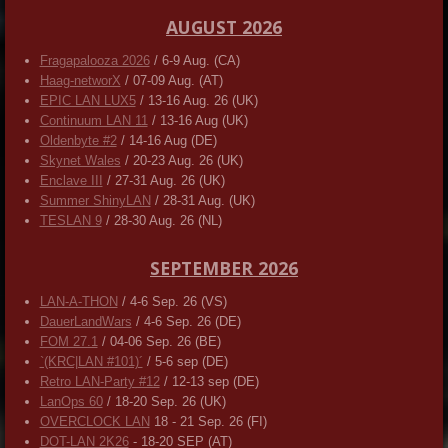
AUGUST 2026
Fragapalooza 2026
/ 6-9 Aug. (CA)
Haag-networX
/ 07-09 Aug. (AT)
EPIC LAN LUX5
/ 13-16 Aug. 26 (UK)
Continuum LAN 11
/ 13-16 Aug (UK)
Oldenbyte #2
/ 14-16 Aug (DE)
Skynet Wales
/ 20-23 Aug. 26 (UK)
Enclave III
/ 27-31 Aug. 26 (UK)
Summer ShinyLAN
/ 28-31 Aug. (UK)
TESLAN 9
/ 28-30 Aug. 26 (NL)
SEPTEMBER 2026
LAN-A-THON
/ 4-6 Sep. 26 (VS)
DauerLandWars
/ 4-6 Sep. 26 (DE)
FOM 27.1
/ 04-06 Sep. 26 (BE)
`(KRC|LAN #101)´
/ 5-6 sep (DE)
Retro LAN-Party #12
/ 12-13 sep (DE)
LanOps 60
/ 18-20 Sep. 26 (UK)
OVERCLOCK LAN
18 - 21 Sep. 26 (FI)
DOT-LAN 2K26
- 18-20 SEP (AT)