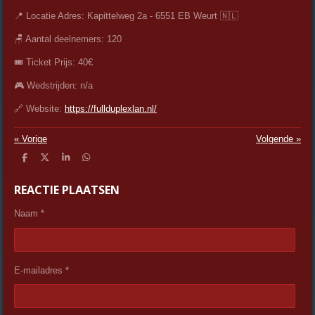
📍 Locatie Adres: Kapittelweg 2a - 6551 EB Weurt 🇳🇱
🪑 Aantal deelnemers: 120
🎟️ Ticket Prijs: 40€
🎮 Wedstrijden: n/a
🔗 Website:
https://fullduplexlan.nl/
«
Vorige
Volgende
»
D
D
S
D
e
e
h
e
l
e
a
l
REACTIE PLAATSEN
e
l
r
e
n
e
n
Naam *
E-mailadres *