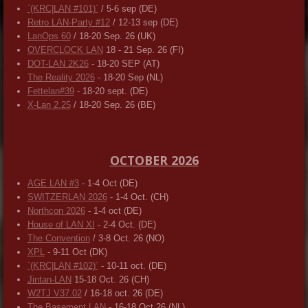
`(KRC|LAN #101)´
/ 5-6 sep (DE)
Retro LAN-Party #12
/ 12-13 sep (DE)
LanOps 60
/ 18-20 Sep. 26 (UK)
OVERCLOCK LAN
18 - 21 Sep. 26 (FI)
DOT-LAN 2K26
- 18-20 SEP (AT)
The Reality 2026
- 18-20 Sep (NL)
Fettelan#39
- 18-20 sept. (DE)
X-Lan 2.25
/ 18-20 Sep. 26 (BE)
OCTOBER 2026
AGE LAN #3
- 1-4 Oct (DE)
SWITZERLAN 2026
- 1-4 Oct. (CH)
Northcon 2026
- 1-4 oct (DE)
House of LAN XI
- 2-4 Oct. (DE)
The Convention
/ 3-8 Oct. 26 (NO)
XPL
- 9-11 Oct (DK)
`(KRC|LAN #102)´
- 10-11 oct. (DE)
Jintan-LAN
15-18 Oct. 26 (CH)
W2TJ V37.02
/ 16-18 oct. 26 (DE)
The Basement LAN
- 16-18 Oct 26 (NL)