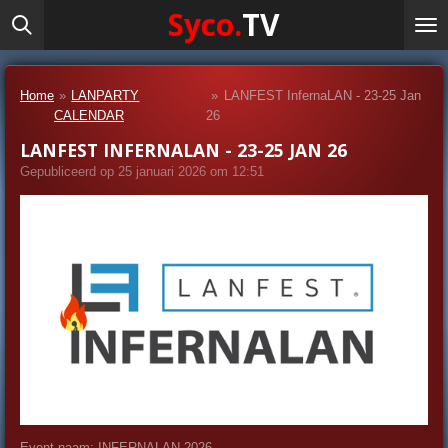
Syco.
TV
Ga
direct
naar
de
Home
»
LANPARTY
»
LANFEST InfernaLAN - 23-25 Jan
hoofdinhoud
CALENDAR
26
LANFEST INFERNALAN - 23-25 JAN 26
Gepubliceerd op 25 januari 2026 om 12:51
Event naam: INFERNALAN 2026