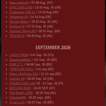
Haag-networX
/ 07-09 Aug. (AT)
EPIC LAN LUX5
/ 13-16 Aug. 26 (UK)
Continuum LAN 11
/ 13-16 Aug (UK)
Oldenbyte #2
/ 14-16 Aug (DE)
Skynet Wales
/ 20-23 Aug. 26 (UK)
Enclave III
/ 27-31 Aug. 26 (UK)
Summer ShinyLAN
/ 28-31 Aug. (UK)
TESLAN 9
/ 28-30 Aug. 26 (NL)
SEPTEMBER 2026
LAN-A-THON
/ 4-6 Sep. 26 (VS)
DauerLandWars
/ 4-6 Sep. 26 (DE)
FOM 27.1
/ 04-06 Sep. 26 (BE)
`(KRC|LAN #101)´
/ 5-6 sep (DE)
Retro LAN-Party #12
/ 12-13 sep (DE)
LanOps 60
/ 18-20 Sep. 26 (UK)
OVERCLOCK LAN
18 - 21 Sep. 26 (FI)
DOT-LAN 2K26
- 18-20 SEP (AT)
The Reality 2026
- 18-20 Sep (NL)
Fettelan#39
- 18-20 sept. (DE)
X-Lan 2.25
/ 18-20 Sep. 26 (BE)