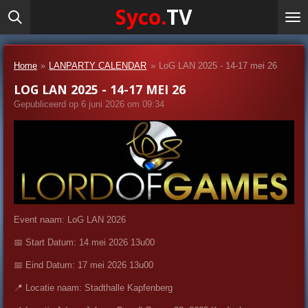
Syco.
TV
Ga
direct
naar
de
Home
»
LANPARTY CALENDAR
»
LoG LAN 2025 - 14-17 mei 26
hoofdinhoud
LOG LAN 2025 - 14-17 MEI 26
Gepubliceerd op 6 juni 2026 om 09:34
Event naam:
LoG LAN 2026
📅 Start Datum: 14 mei 2026 13u00
📅 Eind Datum: 17 mei 2026 13u00
📍 Locatie naam: Stadthalle Kapfenberg