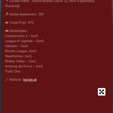
📍 Locatie Adres: Johann-Brandl-Gasse 23, 8605 Kapfenberg,
Oostenrijk
🪑 Aantal deelnemers: 300
🎟️ Ticket Prijs: €70
🎮 Wedstrijden:
Counterstrike 2 – 5on5
League of Legends – 5on5
Valorant – 5on5
Rocket League- 3on3
Hearthstone- 1on1
Blobby Volley – 1on1
Achtung die Kurve – 1on1
PubG Duo
🔗 Website:
log-lan.at